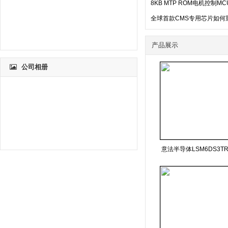
8KB MTP ROM电机控制
全球首款CMS专用芯片如何
产品展示
公司相册
意法半导体LSM6DS3TR
ACST1235-7GTR STTH
6B-TR T1635T-8FP TD
02惯性测量单元