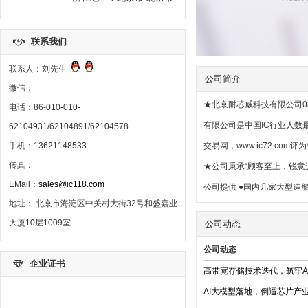
联系我们
联系人：刘先生
公司简介
微信：
★北京耐芯威科技有限公司0
电话：86-010-010-
有限公司是中国IC行业人数
62104931/62104891/62104578
手机：13621148533
交易网，www.ic72.
传真：
★公司秉承“顾客至上，锐意
EMail：
sales@ic118.com
公司提供 ●国内几家大型造
地址： 北京市海淀区中关村大街32号和盛嘉业
大厦10层1009室
公司动态
公司动态
企业证书
高带宽存储技术迭代，筑牢A
AI大模型落地，倒逼芯片产